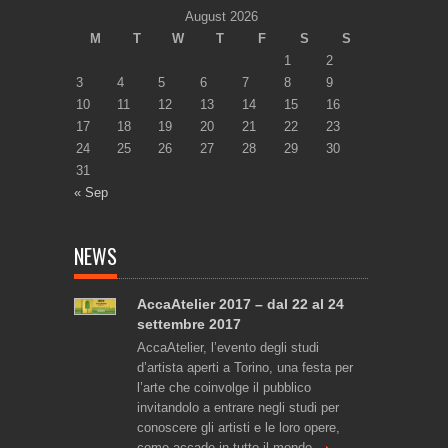
August 2026
M
T
W
T
F
S
S
1
2
3
4
5
6
7
8
9
10
11
12
13
14
15
16
17
18
19
20
21
22
23
24
25
26
27
28
29
30
31
« Sep
NEWS
AccaAtelier 2017 – dal 22 al 24
settembre 2017
AccaAtelier, l’evento degli studi
d’artista aperti a Torino, una festa per
l’arte che coinvolge il pubblico
invitandolo a entrare negli studi per
conoscere gli artisti e le loro opere,
come accade in tutto il mondo.