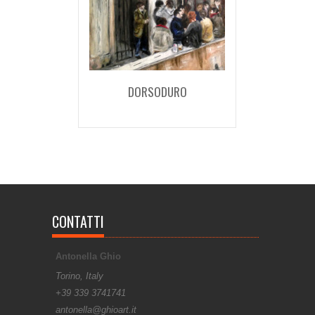
DORSODURO
CONTATTI
Antonella Ghio
Torino, Italy
+39 339 3741741
antonella@ghioart.it