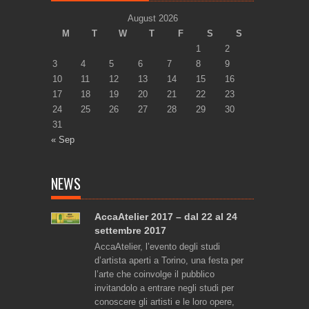
August 2026
M
T
W
T
F
S
S
1
2
3
4
5
6
7
8
9
10
11
12
13
14
15
16
17
18
19
20
21
22
23
24
25
26
27
28
29
30
31
« Sep
NEWS
AccaAtelier 2017 – dal 22 al 24
settembre 2017
AccaAtelier, l’evento degli studi
d’artista aperti a Torino, una festa per
l’arte che coinvolge il pubblico
invitandolo a entrare negli studi per
conoscere gli artisti e le loro opere,