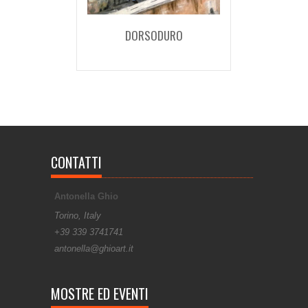
DORSODURO
CONTATTI
Antonella Ghio
Torino, Italy
+39 339 3741741
antonella@ghioart.it
MOSTRE ED EVENTI