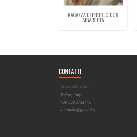
RAGAZZA DI PROFILO CON
SIGARETTA
CONTATTI
Antonella Ghio
Torino, Italy
+39 339 3741741
antonella@ghioart.it