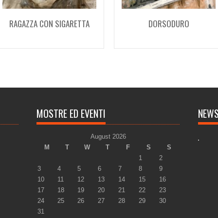
RAGAZZA CON SIGARETTA
DORSODURO
MOSTRE ED EVENTI
NEW
August 2026
M
T
W
T
F
S
S
1
2
3
4
5
6
7
8
9
10
11
12
13
14
15
16
17
18
19
20
21
22
23
24
25
26
27
28
29
30
31